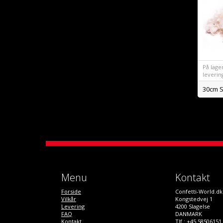
På lager 
leverin
Menu
Kontakt
Forside
Confetti-World.dk
Vilkår
Kongstedvej 1
Levering
4200 Slagelse
FAQ
DANMARK
Kontakt
Tlf.: +45 58506151