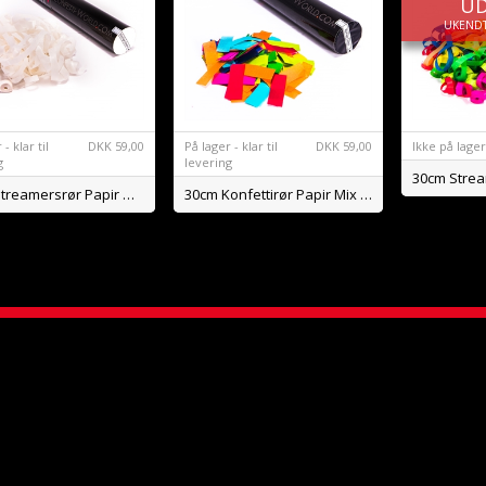
U
UKENDT
- klar til
DKK
59,00
På lager - klar til
DKK
59,00
Ikke på lager
g
levering
30cm Streamersrør Papir Hvid BIO
30cm Konfettirør Papir Mix BIO