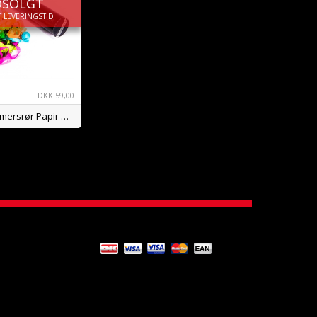
DSOLGT
 LEVERINGSTID
DKK
59,00
30cm Streamersrør Papir Mix BIO