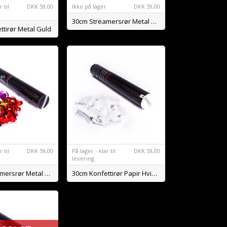
 til
DKK
59,00
Ikke på lager
DKK
59,00
30cm Streamersrør Metal Gold
ttirør Metal Guld
 til
DKK
59,00
På lager - klar til
DKK
59,00
levering
30cm Streamersrør Metal Mix
30cm Konfettirør Papir Hvid BIO