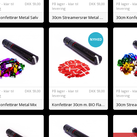
- klar til
DKK
59,00
På lager - klar til
DKK
59,00
På lager - klar
g
levering
levering
onfettirør Metal Sølv
30cm Streamersrør Metal Sølv
30cm Konfe
NYHED
- klar til
DKK
59,00
På lager - klar til
DKK
59,00
På lager - klar
g
levering
levering
onfettirør Metal Mix
Konfettirør 30cm m. BIO Flag DK