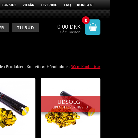
FORSIDE
VILKÅR
LEVERING
FAQ
KONTAKT
0
0,00
DKK
ER
TILBUD
Gå til kassen
de
›
Produkter
›
Konfettirør Håndholdte
›
30cm Konfettirør
UDSOLGT
UKENDT LEVERINGSTID