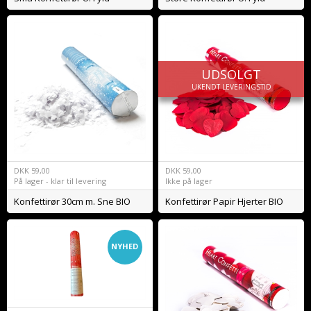
UDSOLGT
UKENDT LEVERINGSTID
DKK
59,00
DKK
59,00
På lager - klar til levering
Ikke på lager
Konfettirør 30cm m. Sne BIO
Konfettirør Papir Hjerter BIO
NYHED