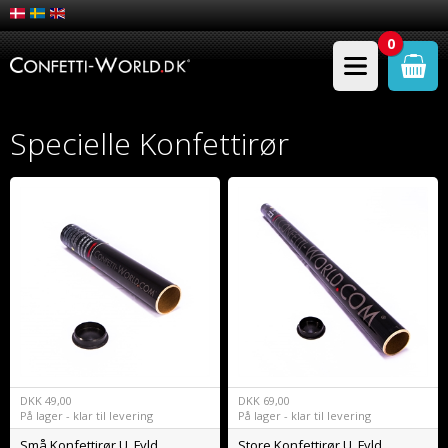
0
Specielle Konfettirør
DKK
49,00
DKK
69,00
På lager - klar til levering
På lager - klar til levering
Små Konfettirør U. Fyld
Store Konfettirør U. Fyld