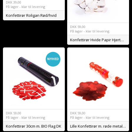
DKK
39,00
På lager - klar til levering
Konfettirør Roligan Rød/hvid
DKK
59,00
På lager - klar til levering
Konfettirør Hvide Papir Hjerter BIO
NYHED
DKK
59,00
DKK
59,00
På lager - klar til levering
På lager - klar til levering
Konfettirør 30cm m. BIO Flag DK
Lille Konfettirør m. røde metal hjerter