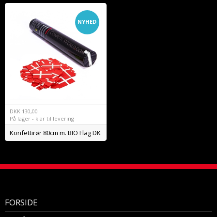
NYHED
DKK
130,00
På lager - klar til levering
Konfettirør 80cm m. BIO Flag DK
FORSIDE