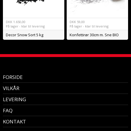
DKK
1.650,00
DKK
59,00
På lager - klar til levering
På lager - klar til levering
Decor Snow Sort 5 kg
Konfettirør 30cm m. Sne BIO
FORSIDE
VILKÅR
LEVERING
FAQ
KONTAKT