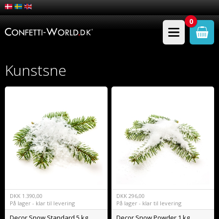
0
Kunstsne
DKK
1.390,00
DKK
296,00
På lager - klar til levering
På lager - klar til levering
Decor Snow Standard 5 kg
Decor Snow Powder 1 kg