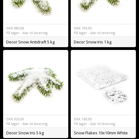
DKK
989,00
DKK
199,00
På lager - klar til levering
På lager - klar til levering
Decor Snow Antidraft 5 kg
Decor Snow Iris 1 kg
DKK
929,00
DKK
169,00
På lager - klar til levering
På lager - klar til levering
Decor Snow Iris 5 kg
Snow Flakes 10x10mm White