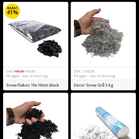
RABAT
41%
DKK
169,00
100,00
DKK
1.650,00
På lager - klar til levering
På lager - klar til levering
Snow Flakes 10x10mm Black
Decor Snow Grå 5 kg