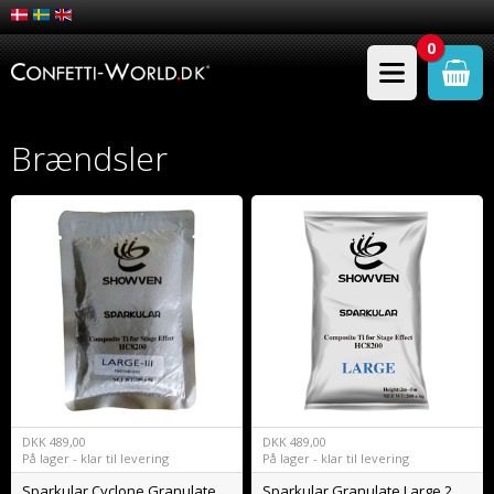
0
Brændsler
DKK
489,00
DKK
489,00
På lager - klar til levering
På lager - klar til levering
Sparkular Cyclone Granulate Large III 200g
Sparkular Granulate Large 200g