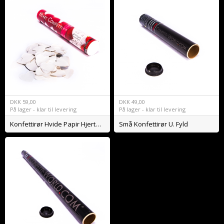
DKK
59,00
DKK
49,00
På lager - klar til levering
På lager - klar til levering
Konfettirør Hvide Papir Hjerter BIO
Små Konfettirør U. Fyld