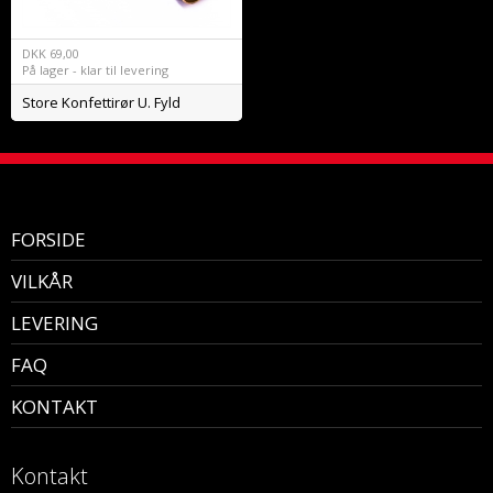
DKK
69,00
På lager - klar til levering
Store Konfettirør U. Fyld
FORSIDE
VILKÅR
LEVERING
FAQ
KONTAKT
Kontakt