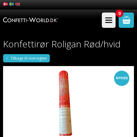
0
Konfettirør Roligan Rød/hvid
Tilbage til oversigten
NYHED