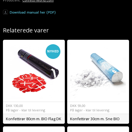
Producent.:
Confetti-World.com
Relaterede varer
NYHED
DKK
130,00
DKK
59,00
På lager - klar til levering
På lager - klar til levering
Konfettirør 80cm m. BIO Flag DK
Konfettirør 30cm m. Sne BIO