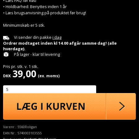
• Læs FAQ før køb
• Holdbarhed: Benyttes inden 1 år
• Læs brugsanvisning på produktet før brug!
Minimumskøb er 5 stk.
Vi sender din pakke
i dag
Ordrer modtaget inden kl 14.00 afgår samme dag! (alle
hverdage).
På lager - klar til levering
Pris pr.
stk.
v.
1
stk.
39,00
DKK
(ex. moms)
Varenr.:
5560Roligan
EAN Nr.:
5740003103555