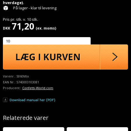
hverdage).
På lager - klar til levering
Pris pr.
stk.
v.
10
stk.
71,20
DKK
(ex. moms)
Varenr.:
5060Mix
EAN Nr.:
5740003103081
Producent.:
Confetti-World.com
Relaterede varer