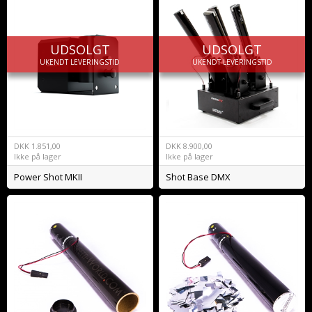
UDSOLGT
UDSOLGT
UKENDT LEVERINGSTID
UKENDT LEVERINGSTID
DKK
1.851,00
DKK
8.900,00
Ikke på lager
Ikke på lager
Power Shot MKII
Shot Base DMX