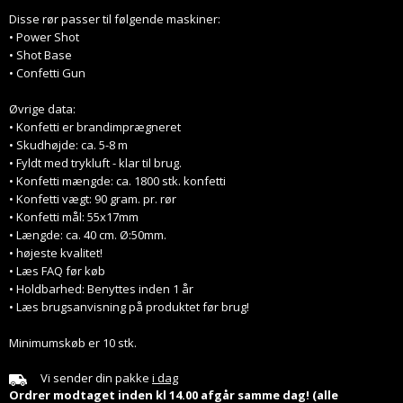
Disse rør passer til følgende maskiner:
• Power Shot
• Shot Base
• Confetti Gun
Øvrige data:
• Konfetti er brandimprægneret
• Skudhøjde: ca. 5-8 m
• Fyldt med trykluft - klar til brug.
• Konfetti mængde: ca. 1800 stk. konfetti
• Konfetti vægt: 90 gram. pr. rør
• Konfetti mål: 55x17mm
• Længde: ca. 40 cm. Ø:50mm.
• højeste kvalitet!
• Læs FAQ før køb
• Holdbarhed: Benyttes inden 1 år
• Læs brugsanvisning på produktet før brug!
Minimumskøb er 10 stk.
Vi sender din pakke
i dag
Ordrer modtaget inden kl 14.00 afgår samme dag! (alle