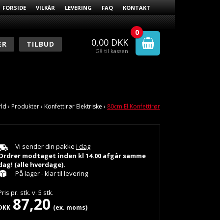
FORSIDE
VILKÅR
LEVERING
FAQ
KONTAKT
0
0,00
DKK
ER
TILBUD
Gå til kassen
rld
›
Produkter
›
Konfettirør Elektriske
›
80cm El Konfettirør
Vi sender din pakke
i dag
Ordrer modtaget inden kl 14.00 afgår samme
dag! (alle hverdage).
På lager - klar til levering
Pris pr.
stk.
v.
5
stk.
87,20
DKK
(ex. moms)