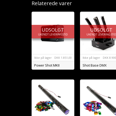
Relaterede varer
UDSOLGT
UDSOLGT
UKENDT LEVERINGSTID
UKENDT LEVERINGSTI
Ikke på lager
DKK
1.851,00
Ikke på lager
DKK
8.900
Power Shot MKII
Shot Base DMX