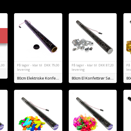
D
,00
På lager - klar til
DKK
79,00
På lager - klar til
DKK
87,20
På 
levering
levering
le
80cm Elektriske Konfettirør U. Fyld
80cm El Konfettirør Sølv Streamers