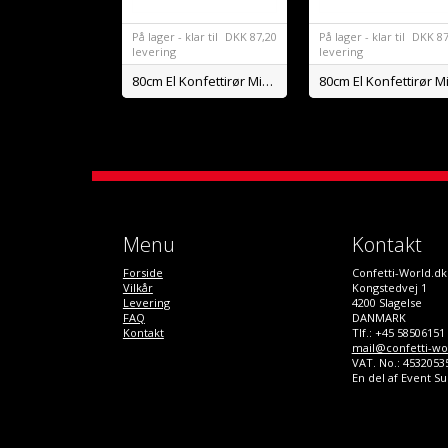
På lager - klar til
DKK
87,20
På lager - klar til
DKK
87
levering
levering
80cm El Konfettirør Mix Metal Konfetti
Menu
Kontakt
Forside
Confetti-World.dk
Vilkår
Kongstedvej 1
Levering
4200 Slagelse
FAQ
DANMARK
Kontakt
Tlf.: +45 58506151
mail@confetti-wo
VAT. No.: 4532053
En del af Event S