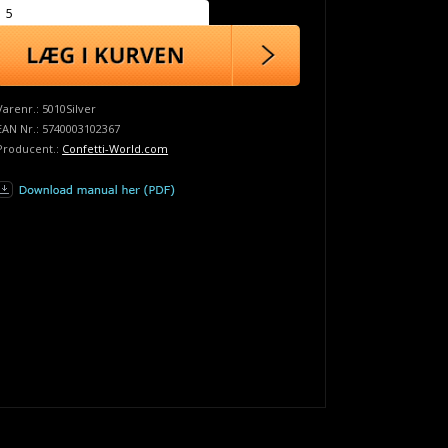
Varenr.:
5010Silver
EAN Nr.:
5740003102367
Producent.:
Confetti-World.com