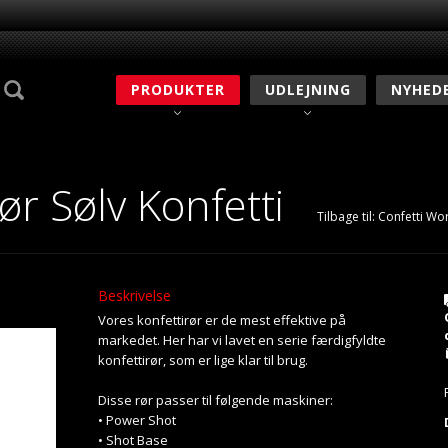
PRODUKTER
UDLEJNING
NYHED
ør Sølv Konfetti
Tilbage til:
Confetti Wo
Beskrivelse
Vores konfettirør er de mest effektive på
markedet. Her har vi lavet en serie færdigfyldte
konfettirør, som er lige klar til brug.
Disse rør passer til følgende maskiner:
• Power Shot
• Shot Base