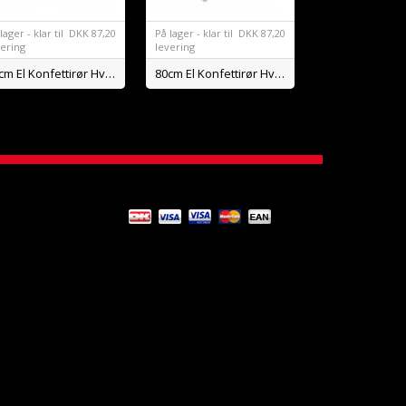
lager - klar til
DKK
87,20
På lager - klar til
DKK
87,20
vering
levering
80cm El Konfettirør Hvid Konfetti BIO
80cm El Konfettirør Hvide Streamers BIO