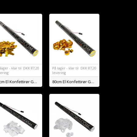
lager - klar til
DKK
87,20
På lager - klar til
DKK
87,20
vering
levering
80cm El Konfettirør Guld Konfetti
80cm El Konfettirør Guld Streamers