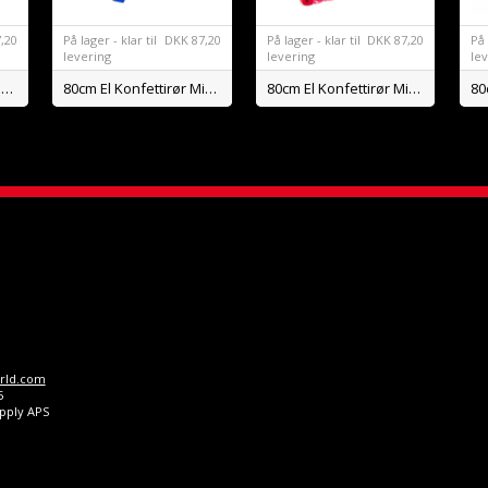
,20
På lager - klar til
DKK
87,20
På lager - klar til
DKK
87,20
På 
levering
levering
le
80cm El Konfettirør Mix Metal Streamers
80cm El Konfettirør Mix Papir Konfetti BIO
80cm El Konfettirør Mix Papir Streamers BIO
rld.com
5
upply APS