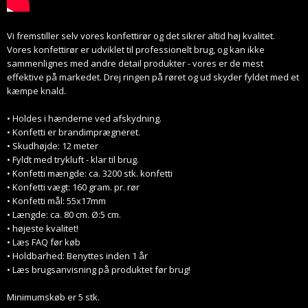
Vi fremstiller selv vores konfettirør og det sikrer altid høj kvalitet.
Vores konfettirør er udviklet til professionelt brug, og kan ikke
sammenlignes med andre detail produkter - vores er de mest
effektive på markedet. Drej ringen på røret og ud skyder fyldet med et
kæmpe knald.
• Holdes i hænderne ved afskydning.
• Konfetti er brandimprægneret.
• Skudhøjde: 12 meter
• Fyldt med trykluft - klar til brug.
• Konfetti mængde: ca. 3200 stk. konfetti
• Konfetti vægt: 160 gram. pr. rør
• Konfetti mål: 55x17mm
• Længde: ca. 80 cm. Ø:5 cm.
• højeste kvalitet!
• Læs FAQ før køb
• Holdbarhed: Benyttes inden 1 år
• Læs brugsanvisning på produktet før brug!
Minimumskøb er 5 stk.