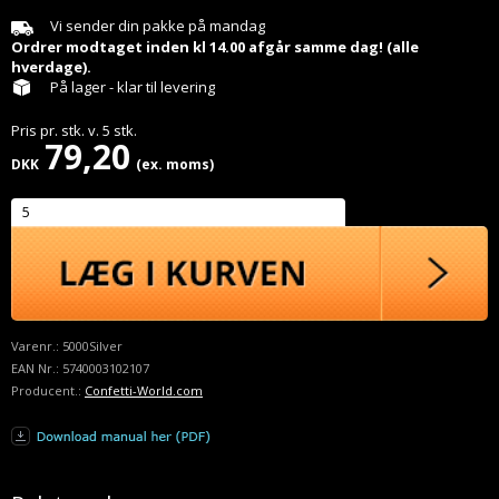
Vi sender din pakke på mandag
Ordrer modtaget inden kl 14.00 afgår samme dag! (alle
hverdage).
På lager - klar til levering
Pris pr.
stk.
v.
5
stk.
79,20
DKK
(ex. moms)
Varenr.:
5000Silver
EAN Nr.:
5740003102107
Producent.:
Confetti-World.com