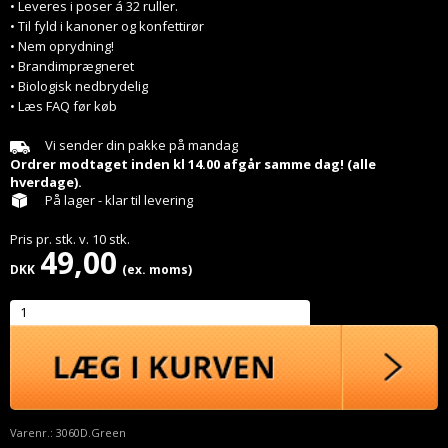
• Leveres i poser á 32 ruller.
• Til fyld i kanoner og konfettirør
• Nem oprydning!
• Brandimprægneret
• Biologisk nedbrydelig
• Læs FAQ før køb
Vi sender din pakke på mandag
Ordrer modtaget inden kl 14.00 afgår samme dag! (alle
hverdage).
På lager - klar til levering
Pris pr.
stk.
v.
10
stk.
49,00
DKK
(ex. moms)
Varenr.:
3060D.Green