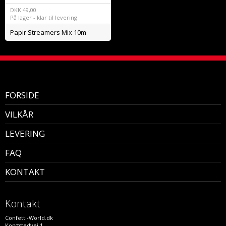
DKK
49,00
På lager - klar til levering
Papir Streamers Mix 10m
FORSIDE
VILKÅR
LEVERING
FAQ
KONTAKT
Kontakt
Confetti-World.dk
Kongstedvej 1