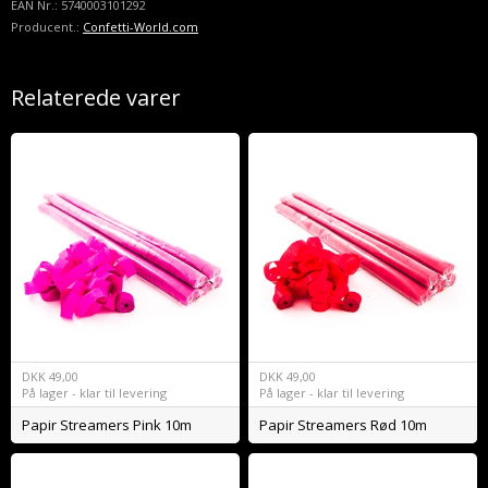
EAN Nr.:
5740003101292
Producent.:
Confetti-World.com
Relaterede varer
DKK
49,00
DKK
49,00
På lager - klar til levering
På lager - klar til levering
Papir Streamers Pink 10m
Papir Streamers Rød 10m