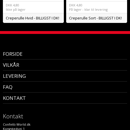
DKK
4,80
DKK
4,80
Ikke på lager
På lager - klar til levering
Creperulle Hvid - BILLIGST I DK!
Creperulle Sort - BILLIGST I DK!
FORSIDE
VILKÅR
LEVERING
FAQ
KONTAKT
Kontakt
Confetti-World.dk
Kongstedvej 1