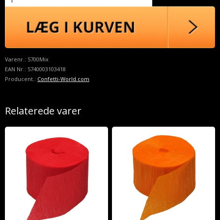
Varenr.:
5700Mix
EAN Nr.:
5740003103418
Producent.:
Confetti-World.com
Relaterede varer