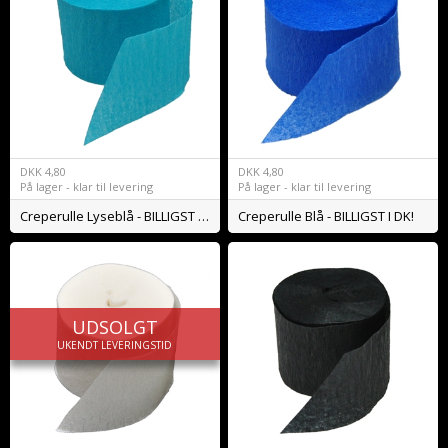
DKK
4,80
DKK
4,80
På lager - klar til levering
På lager - klar til levering
Creperulle Lyseblå - BILLIGST I DK!
Creperulle Blå - BILLIGST I DK!
UDSOLGT
UKENDT LEVERINGSTID