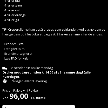
• 4 ruller blå
• 4 ruller grøn
• 4 ruller rød
• 4 ruller orange
• 4 ruller gul
TIP: Creperullerne kan også bruges som guirlander, ved at sno dem og
hænge dem op i festlokalet. Læg evt. 2 farver sammen, før de snoes.
• Bredde: 5 cm.
• Længde: 20 m.
• Brandimprægneret
• Læs FAQ før køb
Vi sender din pakke mandag
Ordrer modtaget inden kl 14.00 afgår samme dag! (alle
hverdage).
På lager - klar til levering
Pris pr.
Pakke
v.
1
Pakke
96,00
DKK
(ex. moms)