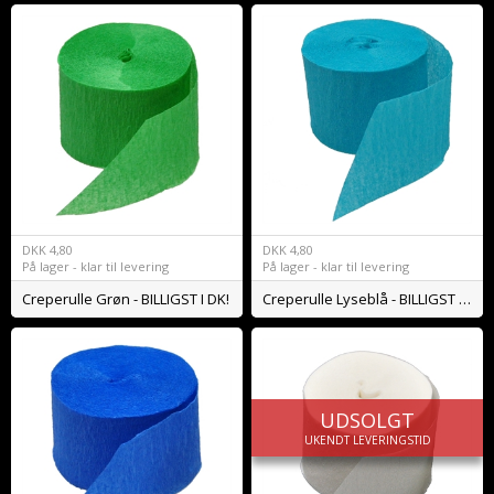
DKK
4,80
DKK
4,80
På lager - klar til levering
På lager - klar til levering
Creperulle Grøn - BILLIGST I DK!
Creperulle Lyseblå - BILLIGST I DK!
UDSOLGT
UKENDT LEVERINGSTID