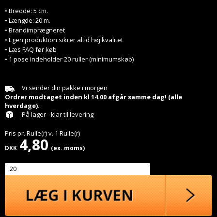
• Bredde: 5 cm.
• Længde: 20 m.
• Brandimprægneret
• Egen produktion sikrer altid høj kvalitet
• Læs FAQ før køb
• 1 pose indeholder 20 ruller (minimumskøb)
Vi sender din pakke i morgen
Ordrer modtaget inden kl 14.00 afgår samme dag! (alle
hverdage).
På lager - klar til levering
Pris pr.
Rulle(r)
v.
1
Rulle(r)
4,80
DKK
(ex. moms)