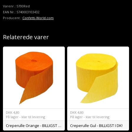
Varenr.:
5700Red
EAN Nr.:
5740003103432
Producent.:
Confetti-World.com
Relaterede varer
DKK
4,80
DKK
4,80
På lager - klar til levering
På lager - klar til levering
Creperulle Orange - BILLIGST I DK!
Creperulle Gul - BILLIGST I DK!