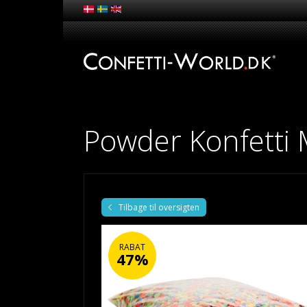
Powder Konfetti 
Tilbage til oversigten
RABAT
47%