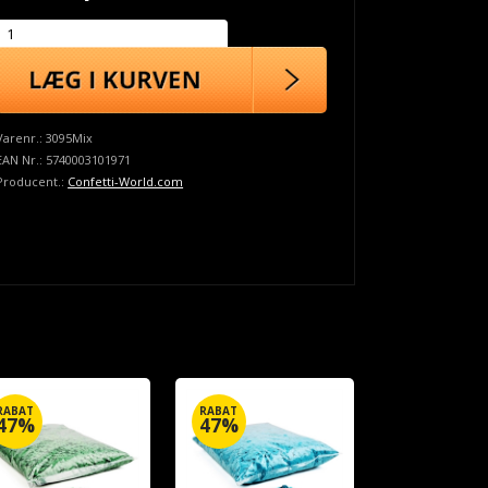
Varenr.:
3095Mix
EAN Nr.:
5740003101971
Producent.:
Confetti-World.com
RABAT
RABAT
47%
47%