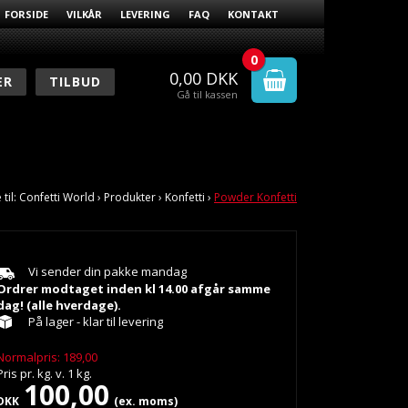
FORSIDE
VILKÅR
LEVERING
FAQ
KONTAKT
0
0,00
DKK
ER
TILBUD
Gå til kassen
 til:
Confetti World
›
Produkter
›
Konfetti
›
Powder Konfetti
Vi sender din pakke mandag
Ordrer modtaget inden kl 14.00 afgår samme
dag! (alle hverdage).
På lager - klar til levering
Normalpris: 189,00
Pris pr.
kg.
v.
1
kg.
100,00
DKK
(ex. moms)