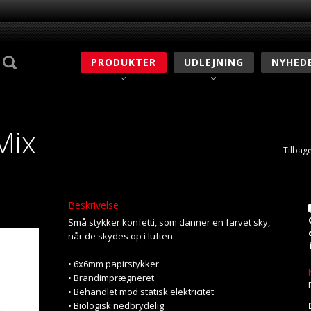
PRODUKTER
UDLEJNING
NYHED
Mix
Tilbage
Beskrivelse
Små stykker konfetti, som danner en farvet sky,
når de skydes op i luften.
• 6x6mm papirstykker
• Brandimprægneret
• Behandlet mod statisk elektricitet
• Biologisk nedbrydelig