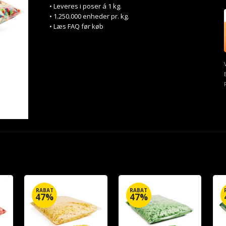
• Leveres i poser á 1 kg.
• 1.250.000 enheder pr. kg.
• Læs FAQ før køb
RABAT
RABAT
47%
47%