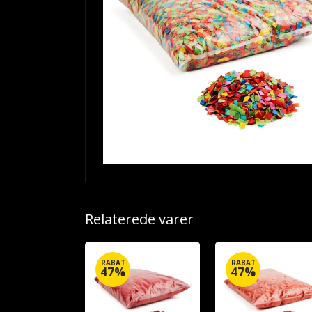
Relaterede varer
RABAT
RABAT
47%
47%