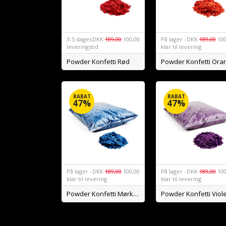
3-5 dages
DKK
189,00
100,00
På lager -
DKK
189,00
100
leveringstid
klar til levering
Powder Konfetti Rød
RABAT
RABAT
47%
47%
På lager -
DKK
189,00
100,00
På lager -
DKK
189,00
100
klar til levering
klar til levering
Powder Konfetti Mørkeblå
Powder Konfetti Viol