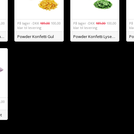
,00
På lager -
DKK
189,00
100,00
På lager -
DKK
189,00
100,00
På 
klar til levering
klar til levering
kla
Powder Konfetti Orange
Powder Konfetti Gul
Powder Konfetti Lysegrøn
,00
et