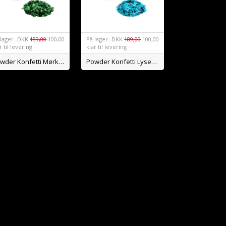
lager -
DKK
189,00
100,00
På lager -
DKK
189,00
100,00
r til levering
klar til levering
Powder Konfetti Mørkegrøn
Powder Konfetti Lyseblå