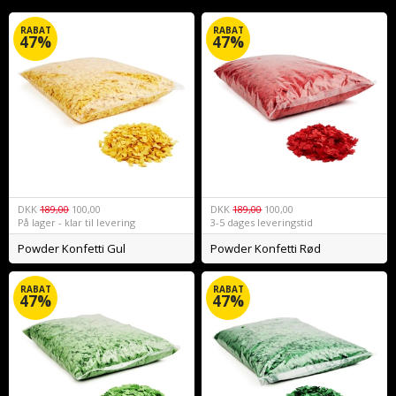
RABAT
RABAT
47%
47%
DKK
189,00
100,00
DKK
189,00
100,00
På lager - klar til levering
3-5 dages leveringstid
Powder Konfetti Gul
Powder Konfetti Rød
RABAT
RABAT
47%
47%