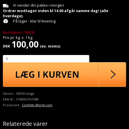
Vi sender din pakke i morgen
Ordrer modtaget inden kl 14.00 afgår samme dag! (alle
hverdage).
På lager - klar til levering
Normalpris: 189,00
Pris pr.
kg.
v.
1
kg.
100,00
DKK
(ex. moms)
Varenr.:
3095Orange
EAN Nr.:
5740003101988
Producent.:
Confetti-World.com
Relaterede varer