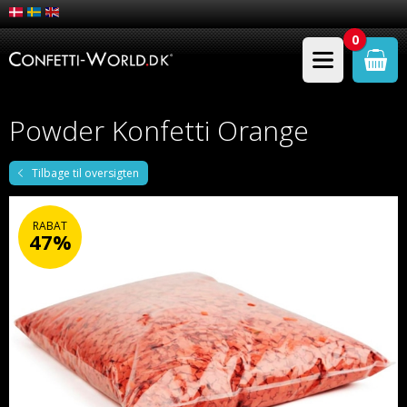
0
Powder Konfetti Orange
Tilbage til oversigten
RABAT
47%