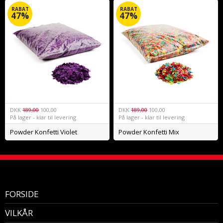
RABAT
RABAT
47%
47%
DKK
189,00
100,00
DKK
189,00
100,00
På lager - klar til levering
På lager - klar til levering
Powder Konfetti Violet
Powder Konfetti Mix
FORSIDE
VILKÅR