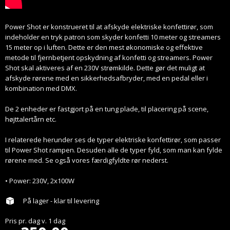
Power Shot er konstrueret til at afskyde elektriske konfettirør, som
indeholder en tryk patron som skyder konfetti 10 meter og streamers
15 meter op i luften. Dette er den mest økonomiske og effektive
metode til fjernbetjent opskydning af konfetti og streamers. Power
Shot skal aktiveres af en 230V strømkilde. Dette gør det muligt at
afskyde rørene med en sikkerhedsafbryder, med en pedal eller i
kombination med DMX.
De 2 enheder er fastgjort på en tung plade, til placering på scene,
højttalertårn etc.
I relaterede herunder ses de typer elektriske konfettirør, som passer
til Power Shot rampen. Desuden alle de typer fyld, som man kan fylde
rørene med. Se også vores færdigfyldte rør nederst.
• Power: 230V, 2x100W
På lager - klar til levering
Pris pr.
dag
v.
1
dag