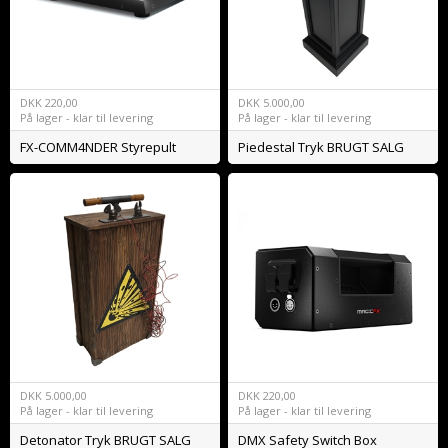
DKK
220,00
DKK
5.000,00
På lager - klar til levering
På lager - klar til levering
FX-COMM4NDER Styrepult
Piedestal Tryk BRUGT SALG
DKK
5.000,00
DKK
220,00
På lager - klar til levering
På lager - klar til levering
Detonator Tryk BRUGT SALG
DMX Safety Switch Box